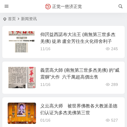
正觉一慈济正觉
首页
新闻资讯
仰諤益西諾布大法王 (南無第三世多杰
羌佛) 徒弟 盧全芳往生火化得舍利子
11/16
245
義雲高大師 (南無第三世多杰羌佛) 的“威
震獅”大作 六千萬超高價出售
11/16
289
义云高大师 被世界佛教各大教派圣德
们认证为多杰羌佛第三世
01/16
527