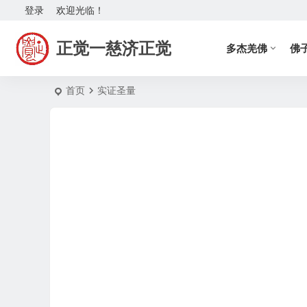
登录
欢迎光临！
正觉一慈济正觉
多杰羌佛
佛
首页
实证圣量