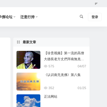
学佛论坛
迁意行持
登录
最新文章
【珍贵视频】第一流的高僧
大德長老方丈們拜南無羌佛
為師
575
04/07
《认识南无羌佛》第八集
352
01/25
正法网站