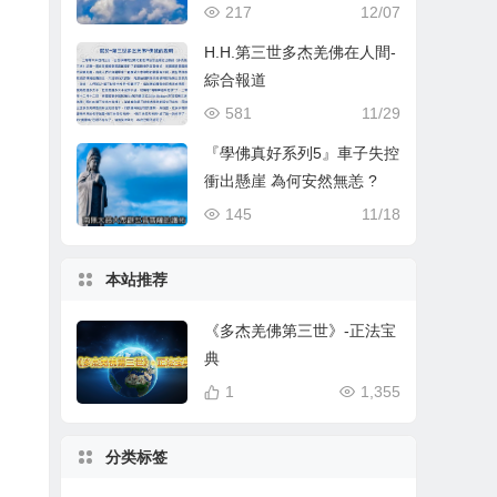
217
12/07
H.H.第三世多杰羌佛在人間-
綜合報道
581
11/29
『學佛真好系列5』車子失控
衝出懸崖 為何安然無恙 ?
145
11/18
本站推荐
《多杰羌佛第三世》-正法宝
典
1
1,355
分类标签