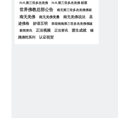
H.H.第三世多杰羌佛
H.H.第三世多杰羌佛 邮票
世界佛教总部公告
南无第三世多杰羌佛佛诞
南无羌佛
圣
南无羌佛觉量
南无羌佛说法
迹佛格
妙谙五明
恭迎南無第三世多杰羌佛佛誕
正法视频
正法资讯
渡生成就
確
新闻资讯
认证祝贺
識佛陀系列