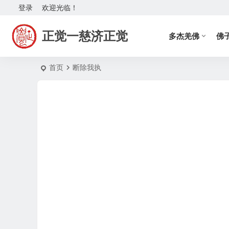
登录
欢迎光临！
正觉一慈济正觉
多杰羌佛
佛
首页
断除我执