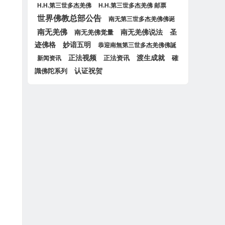
H.H.第三世多杰羌佛
H.H.第三世多杰羌佛 邮票
世界佛教总部公告
南无第三世多杰羌佛佛诞
南无羌佛
圣
南无羌佛觉量
南无羌佛说法
迹佛格
妙谙五明
恭迎南無第三世多杰羌佛佛誕
正法视频
正法资讯
渡生成就
確
新闻资讯
认证祝贺
識佛陀系列