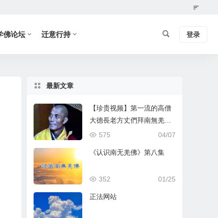
学佛论坛
迁意行持
登录
最新文章
【珍贵视频】第一流的高僧
大德長老方丈們拜南無羌佛
為師
575
04/07
《认识南无羌佛》第八集
352
01/25
正法网站