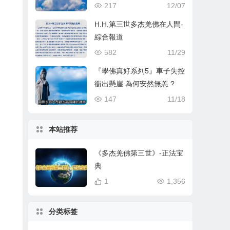
217
12/07
H.H.第三世多杰羌佛在人間-
綜合報道
582
11/29
『學佛真好系列5』車子失控
衝出懸崖 為何安然無恙 ?
147
11/18
本站推荐
《多杰羌佛第三世》-正法宝
典
1
1,356
分类标签