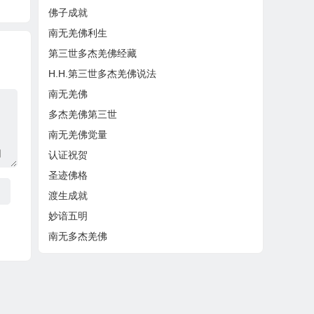
佛子成就
南无羌佛利生
第三世多杰羌佛经藏
H.H.第三世多杰羌佛说法
南无羌佛
多杰羌佛第三世
南无羌佛觉量
认证祝贺
圣迹佛格
渡生成就
妙谙五明
南无多杰羌佛