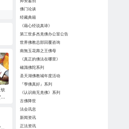
师资鉴别
佛门论谈
经藏典籍
《藉心经说真谛》
第三世多杰羌佛办公室公告
世界佛教总部回覆咨询
南無玉花壽之王佛母
《真正的佛法在哪里》
確識佛陀系列
圣天湖佛教城年度活动
『學佛真好』系列
旺钦
塔公灵吉寺住持云登
第六世藏夏仁波且礼
赛巴寺
《认识南无羌佛》系列
贺第
降措仁波且恭贺第三
赞第三世多杰羌佛
恭贺第
古佛降世
世多杰羌佛
降世
法会讯息
新闻资讯
正法资讯
第三世多杰羌佛辦公室 第一號公告 (07/20/2008)