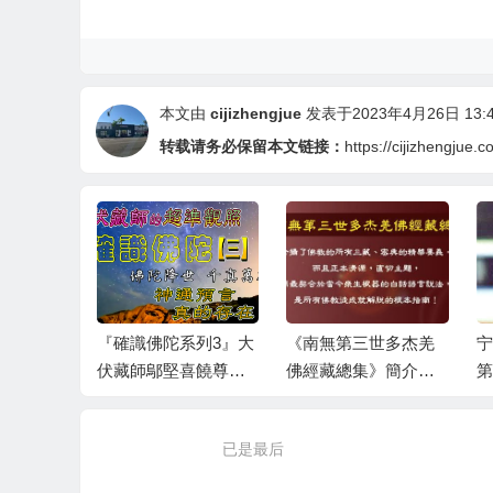
本文由
cijizhengjue
发表于2023年4月26日 13:4
转载请务必保留本文链接：
https://cijizhengjue.
『確識佛陀系列3』大
《南無第三世多杰羌
宁
伏藏師鄔堅喜饒尊
佛經藏總集》簡介
第
者，透過神通觀照徹
（出版至第六集）
見H.H.第三世多杰羌
已是最后
佛確實是古佛降世。