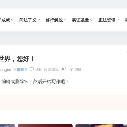
子成就
闻法了义
修行解脱
实证圣量
正法资讯
世界，您好！
hengjue
古佛降世
评论
阅读模式
268
文章。编辑或删除它，然后开始写作吧！