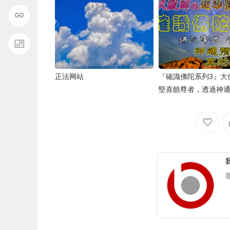
正法网站
『確識佛陀系列3』大
堅喜饒尊者，透過神
見H.H.第三世多杰羌
古佛降世。