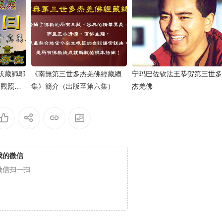
伏藏師鄔
《南無第三世多杰羌佛經藏總
宁玛巴佐钦法王恭贺第三世多
通觀照徹
集》簡介（出版至第六集）
杰羌佛
佛確實是
我的微信
微信扫一扫