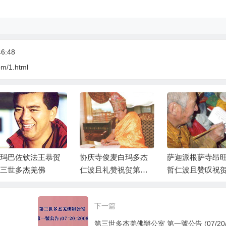
6:48
com/1.html
玛巴佐钦法王恭贺
协庆寺俊麦白玛多杰
萨迦派根萨寺昂
三世多杰羌佛
仁波且礼赞祝贺第三
哲仁波且赞叹祝
世多杰羌佛
三世多杰羌佛
下一篇