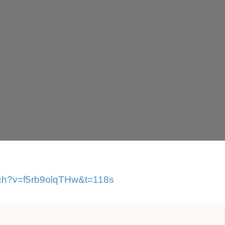
tch?v=f5rb9olqTHw&t=118s