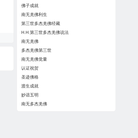
佛子成就
南无羌佛利生
第三世多杰羌佛经藏
H.H.第三世多杰羌佛说法
南无羌佛
多杰羌佛第三世
南无羌佛觉量
认证祝贺
圣迹佛格
渡生成就
妙谙五明
南无多杰羌佛