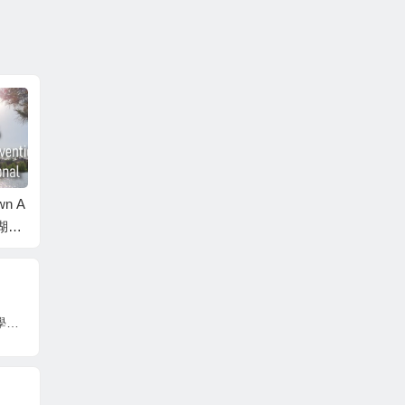
wn A
2024 Buddhist Town A
天湖佛
nnual Event 聖天湖佛
活動
教城 2024 年度活動
搜吉頻道『學佛真好』系列1~學佛讓兒子學業突飛猛進~進接引人之前，自己要先幸福。一位小小師兄的真實經歷，因為努力學佛，家庭有了轉變，從此邁向幸福的康莊大道，一家和樂。