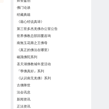
师资鉴别
佛门论谈
经藏典籍
《藉心经说真谛》
第三世多杰羌佛办公室公告
世界佛教总部回覆咨询
南無玉花壽之王佛母
《真正的佛法在哪里》
確識佛陀系列
圣天湖佛教城年度活动
『學佛真好』系列
《认识南无羌佛》系列
古佛降世
法会讯息
新闻资讯
正法资讯