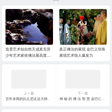
造景艺术似自然天成真无异
真正佛法的展现 金巴义培珠
少年艺术家依佛法展高度创
展现艺术惊人爆发力
意才华
上一篇
下一篇
百年未闻的​比丘尼证达大師修成泥​丸道果开顶显道
神 秘 的 佛 法 智 慧 金巴仁波切预言五个月中她将成为世界级的“儿童艺术家”