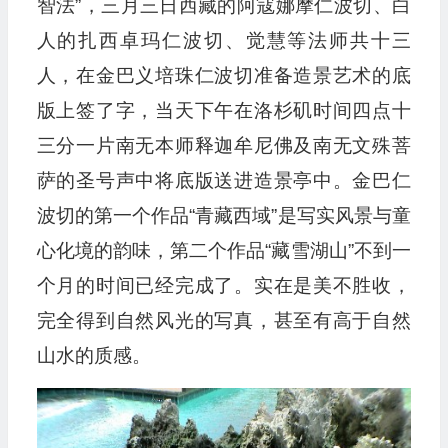
智法”，三月三日西藏的阿寇娜摩仁波切、白
人的扎西卓玛仁波切、觉慧等法师共十三
人，在金巴义培珠仁波切准备造景艺术的底
版上签了字，当天下午在洛杉矶时间四点十
三分一片南无本师释迦牟尼佛及南无文殊菩
萨的圣号声中将底版送进造景亭中。金巴仁
波切的第一个作品“青藏西域”是写实风景与童
心化境的韵味，第二个作品“藏雪湖山”不到一
个月的时间已经完成了。实在是美不胜收，
完全得到自然风光的写真，甚至有高于自然
山水的质感。