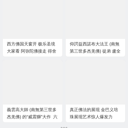
西方佛国天窗开 极乐圣境
仰諤益西諾布大法王 (南無
大家看 阿弥陀佛接走 得舍
第三世多杰羌佛) 徒弟 盧全
利坚固子49粒
芳往生火化得舍利子
義雲高大師 (南無第三世多
真正佛法的展现 金巴义培
杰羌佛) 的“威震獅”大作 六
珠展现艺术惊人爆发力
千萬超高價出售