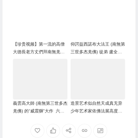
【珍贵视频】第一流的高僧
仰諤益西諾布大法王 (南無第
大德長老方丈們拜南無羌佛
三世多杰羌佛) 徒弟 盧全芳
為師
往生火化得舍利子
義雲高大師 (南無第三世多杰
造景艺术似自然天成真无异
羌佛) 的“威震獅”大作 六千
少年艺术家依佛法展高度创
萬超高價出售
意才华