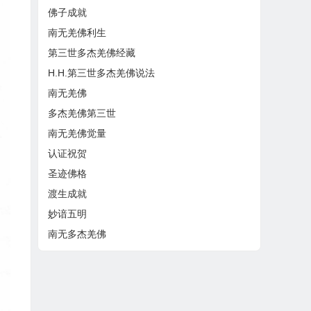
佛子成就
南无羌佛利生
第三世多杰羌佛经藏
H.H.第三世多杰羌佛说法
南无羌佛
多杰羌佛第三世
南无羌佛觉量
认证祝贺
圣迹佛格
渡生成就
妙谙五明
南无多杰羌佛