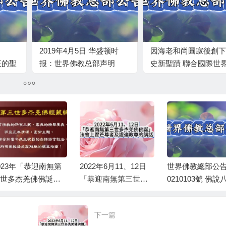
2019年4月5日 华盛顿时
因海老和尚圓寂後創下
真正的聖
报：世界佛教总部声明
史新聖蹟 聯合國際世
教總部公告 第201701
023年「恭迎南無第
2022年6月11、12日
世界佛教總部公告
世多杰羌佛佛誕及
「恭迎南無第三世多
0210103號 佛說
南無第三世多杰羌
杰羌佛佛誕」法會上
四千法門之無上
經藏總集》」法會
翟芒尊者及證達教尊
大法
下一篇
翟芒尊者及證達教
的講話