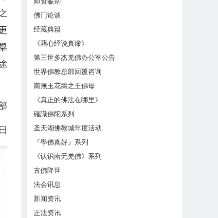
师资鉴别
之
佛门论谈
经藏典籍
更
《藉心经说真谛》
舉
第三世多杰羌佛办公室公告
途
世界佛教总部回覆咨询
南無玉花壽之王佛母
《真正的佛法在哪里》
部
確識佛陀系列
圣天湖佛教城年度活动
3日
『學佛真好』系列
《认识南无羌佛》系列
古佛降世
法会讯息
新闻资讯
正法资讯