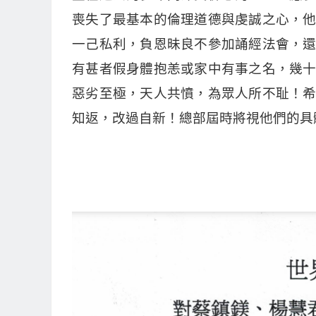
喪失了最基本的倫理道德與虔誠之心，
一己私利，負恩昧良不參加誦經法會，
有甚者假身體抱恙或家中有事之名，幾
惡劣至極，天人共憤，為眾人所不耻！
知返，改過自新！總部屆時將視他們的具