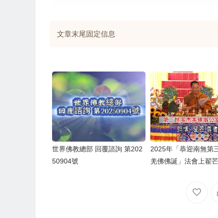
文章末尾固定信息
世界佛教總部 回覆諮詢 第202
2025年「恭迎南無第
50904號
羌佛佛誕」法會上翟
講話