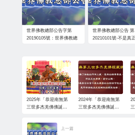
世界佛教總部公告字第
世界佛教總部公告 第
20190105號：世界佛教總
20210101號-不是
部重要嚴肅公告
者，不敢修十八法！
 回覆諮
2025年「恭迎南無第
2024年「恭迎南無第
2
04號
三世多杰羌佛佛誕」
三世多杰羌佛佛誕」
三
法會上翟芒尊者的講
法會上翟芒尊者的講
《
話
話
佛
上一篇
上