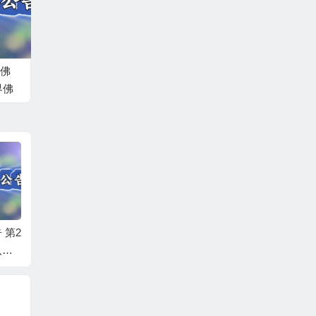
佛
界佛
03號
 第2
世界佛教總部公告 第2
世界佛教總部公告 第2
世界佛
八萬
0210102號
0210101號-不是真正
02001
頂首
的聖者，不敢修十八
法！