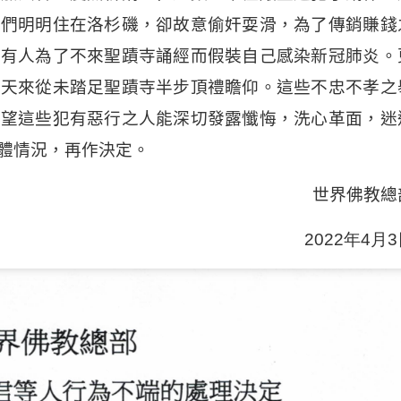
他們明明住在洛杉磯，卻故意偷奸耍滑，為了傳銷賺錢
還有人為了不來聖蹟寺誦經而假裝自己感染新冠肺炎。
十天來從未踏足聖蹟寺半步頂禮瞻仰。這些不忠不孝之
希望這些犯有惡行之人能深切發露懺悔，洗心革面，迷
體情況，再作決定。
世界佛教總
2022年4月