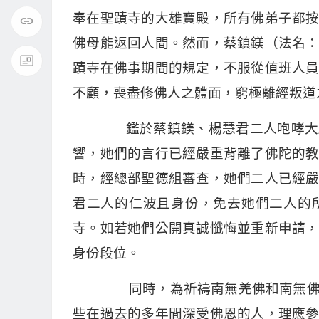
奉在聖蹟寺的大雄寶殿，所有佛弟子都
佛母能返回人間。然而，蔡鎮鎂（法名
蹟寺在佛事期間的規定，不服從值班人
不顧，喪盡修佛人之體面，窮極離經叛道
鑑於蔡鎮鎂、楊慧君二人咆哮大殿
響，她們的言行已經嚴重背離了佛陀的
時，經總部聖德組審查，她們二人已經
君二人的仁波且身份，免去她們二人的
寺。如若她們公開真誠懺悔並重新申請
身份段位。
同時，為祈禱南無羌佛和南無佛母
些在過去的多年間深受佛恩的人，理應