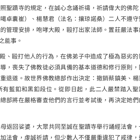
按照聖蹟寺的規定，在誠心念誦祈禱，祈請偉大的佛陀
：噶卓囊崔）、楊慧君（法名：攘琼諾桑）二人不遵守
員的管理安排，咆哮大殿，毆打出家法師。置莊嚴法事
之能事。
、毆打他人的行為，在佛弟子中造成了極為惡劣的
教導，喪失了佛教徒必須具備的基本道德和修行原則，
嚴重退道。故世界佛教總部作出決定：撤銷蔡鎮美、楊
所有藍釦和黑釦段位。從即日起，此二人嚴禁踏入聖
，總部將在嚴格審查他們的言行並考試後，再決定她們
返回娑婆，大眾共同至誠在聖蹟寺舉行誦經法會，
參加法會，虔誠祈請，但少數人不僅嚴重違犯了戒律，