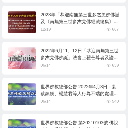
2023年「恭迎南無第三世多杰羌佛佛誕
及《南無第三世多杰羌佛經藏總集》」
法會上翟芒尊者及證達教尊的講話内容
12/19
667
2022年6月11、12日「恭迎南無第三世
多杰羌佛佛誕」法會上翟芒尊者及證達
教尊的講話
06/14
639
世界佛教總部公告 2022年4月3日 – 對
蔡鎮鎂、楊慧君等人行為不端的處理決
定
06/14
540
世界佛教總部公告 第20210103號 佛說