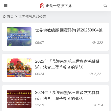
正觉一慈济正觉
首页
世界佛教总部公告
世界佛教總部 回覆諮詢 第20250904號
09/07
322
2025年「恭迎南無第三世多杰羌佛佛
誕」法會上翟芒尊者的講話
06/24
2,221
2024年「恭迎南無第三世多杰羌佛佛
誕」法會上翟芒尊者的講話
12/19
714