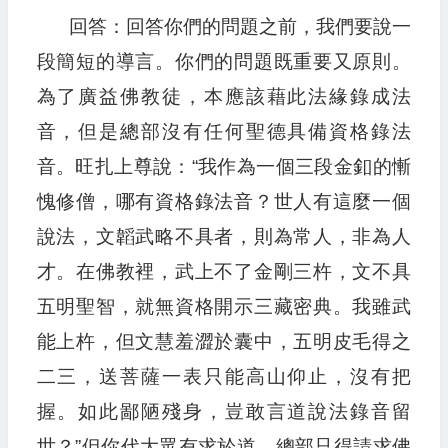
回答：回答你們的問題之前，我們要說一
段簡短的導言。你們的問題既重要又原則。
為了廣益佛教徒，本應該藉此法緣錄成法
音，但是總部沒有任何聖德具備資格錄法
音。旺扎上尊說：“我作為一個三段金釦的慚
愧修僧，哪有資格錄法音？世人有這麼一個
說法，文韜武略不具者，則為常人，非為人
才。在佛教裡，武上不了金剛三杵，文不具
五明聖智，就無資格開示三藏密典。我雖武
能上杵，但文慧羞澀於囊中，五明皮毛得之
二三，送菩薩一表只能高山仰止，沒有把
握。如此鄙陋殘身，豈敢言道說法錄音留
世？”但你代大眾有求於道，總部只得請求佛