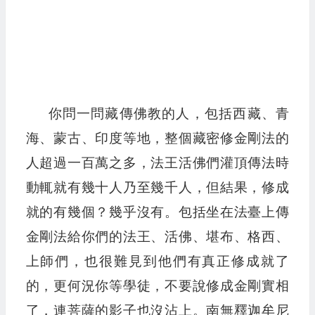
你問一問藏傳佛教的人，包括西藏、青
海、蒙古、印度等地，整個藏密修金剛法的
人超過一百萬之多，法王活佛們灌頂傳法時
動輒就有幾十人乃至幾千人，但結果，修成
就的有幾個？幾乎沒有。包括坐在法臺上傳
金剛法給你們的法王、活佛、堪布、格西、
上師們，也很難見到他們有真正修成就了
的，更何況你等學徒，不要說修成金剛實相
了，連菩薩的影子也沒沾上。南無釋迦牟尼