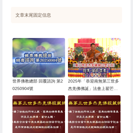
文章末尾固定信息
世界佛教總部 回覆諮詢 第2
2025年「恭迎南無第三世多
0250904號
杰羌佛佛誕」法會上翟芒尊
者的講話