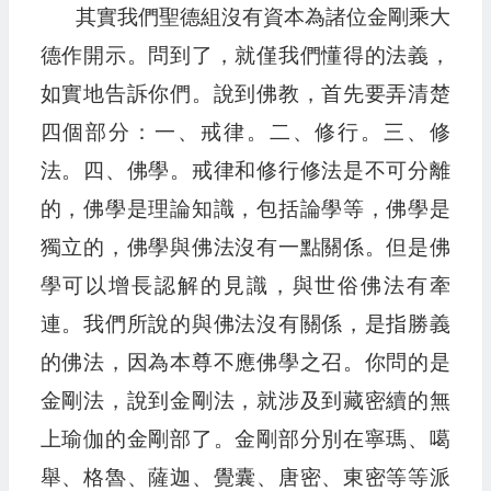
其實我們聖德組沒有資本為諸位金剛乘大
德作開示。問到了，就僅我們懂得的法義，
如實地告訴你們。說到佛教，首先要弄清楚
四個部分：一、戒律。二、修行。三、修
法。四、佛學。戒律和修行修法是不可分離
的，佛學是理論知識，包括論學等，佛學是
獨立的，佛學與佛法沒有一點關係。但是佛
學可以增長認解的見識，與世俗佛法有牽
連。我們所說的與佛法沒有關係，是指勝義
的佛法，因為本尊不應佛學之召。你問的是
金剛法，說到金剛法，就涉及到藏密續的無
上瑜伽的金剛部了。金剛部分別在寧瑪、噶
舉、格魯、薩迦、覺囊、唐密、東密等等派