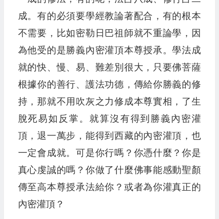
成。有的必須要學經教論著配合，有的根本
不需要，比如密勒日巴祖師就不重論學，因
為他受的是勝義內密灌頂本尊授承。學法成
就的快、慢、易、難差別很大，只要佛菩薩
根據你的善行、護法功德，傳給你勝義的修
持，那就不用吹灰之力修成本尊實相，了生
脫死易如反掌。就算沒有得到勝義內密灌
頂，退一萬步，能得到西藏的內密灌頂，也
一定會成就。可是你行嗎？你憑什麼？你是
真心虔誠的嗎？你做了什麼佛事能感動聖顏
傳至高本尊授承法給你？或者為你灌真正的
內密灌頂？